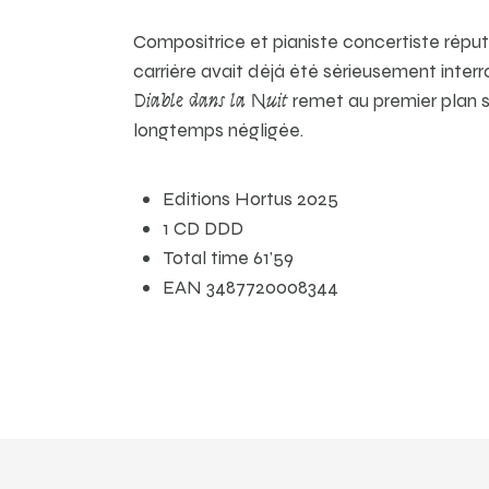
Compositrice et pianiste concertiste répu
carrière avait déjà été sérieusement inter
Diable dans la Nuit
remet au premier plan s
longtemps négligée.
Editions Hortus 2025
1 CD DDD
Total time 61’59
EAN 3487720008344