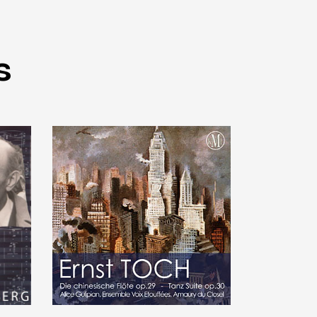
s
rg
Music
,
Toch
Die chinesische
Flöte & Tanz Suite
€
15
.
00