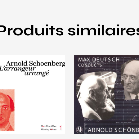
Produits similaire
sic
,
Schoenberg
Deutsch
,
Music
,
Schoenbe
rnold
Max Deutsch
choenberg,
conducts Arnold
’arrangeur
Schönberg
rrangé
€
15
.
00
15
.
00