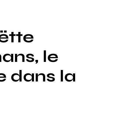
ëtte
ns, le
e dans la