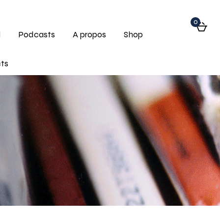
0
l
Podcasts
A propos
Shop
ts