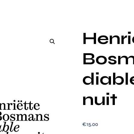
Henri
Bosma
diabl
nuit
€
15
.
00