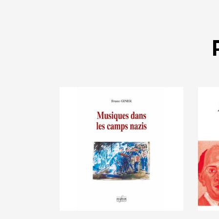
Mu
books
,
Concentration
A
camps
,
Deportation camps
,
Music
S
Musiques dans les
l
camps nazis
a
€
30
.
00
€